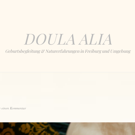
DOULA ALIA
Geburtsbegleitung & Naturerfahrungen in Freiburg und Umgebung
e einen Kommentar